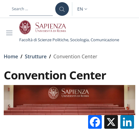
Skip to main content
Skip to footer content
EN
LANGUAGE SWITCHER: CURR
Facoltà di Scienze Politiche, Sociologia, Comunicazione
Breadcrumb
Home
/
Strutture
/
Convention Center
Convention Center
Facebo
X