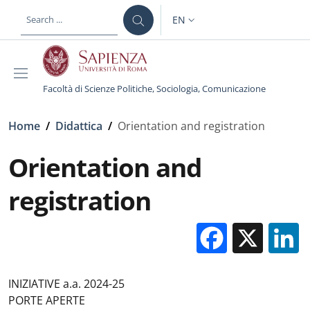
Skip to main content
Skip to footer content
EN
LANGUAGE SWITCHER: CURR
Facoltà di Scienze Politiche, Sociologia, Comunicazione
Breadcrumb
Home
/
Didattica
/
Orientation and registration
Orientation and
registration
Facebo
X
INIZIATIVE a.a. 2024-25
PORTE APERTE